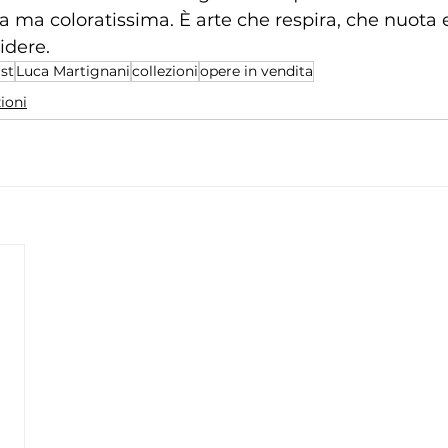
sa ma coloratissima. È arte che respira, che nuota 
ridere.
ist
Luca Martignani
collezioni
opere in vendita
ioni