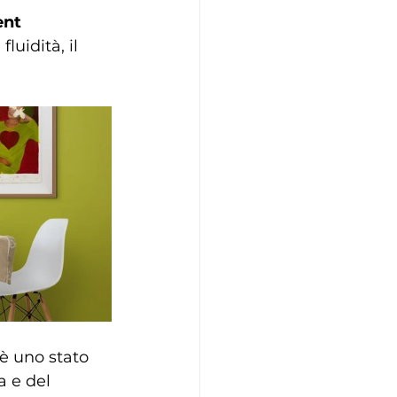
ent 
uidità, il 
è uno stato 
a e del 