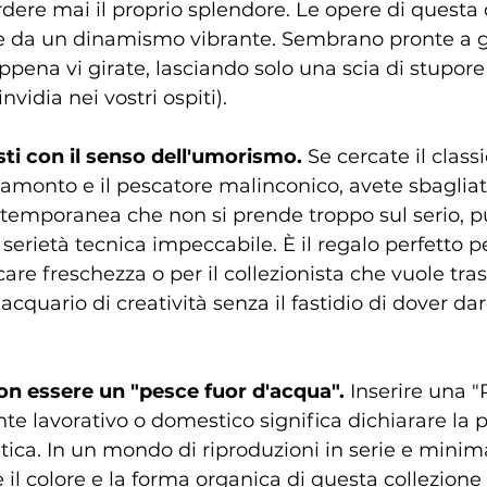
ere mai il proprio splendore. Le opere di questa 
te da un dinamismo vibrante. Sembrano pronte a g
pena vi girate, lasciando solo una scia di stupore 
nvidia nei vostri ospiti).
sti con il senso dell'umorismo.
 Se cercate il class
ramonto e il pescatore malinconico, avete sbagliat
ontemporanea che non si prende troppo sul serio, 
serietà tecnica impeccabile. È il regalo perfetto pe
re freschezza o per il collezionista che vuole tra
acquario di creatività senza il fastidio di dover da
on essere un "pesce fuor d'acqua".
 Inserire una "
te lavorativo o domestico significa dichiarare la p
ica. In un mondo di riproduzioni in serie e minim
 il colore e la forma organica di questa collezione 