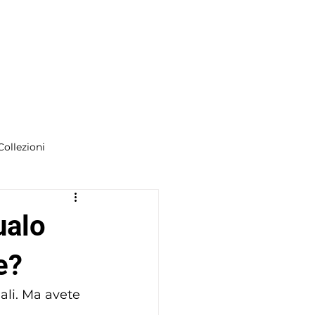
Collezioni
ualo
e?
li. Ma avete 
 