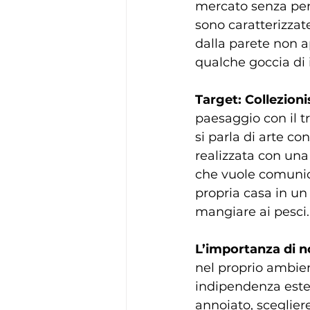
mercato senza perd
sono caratterizza
dalla parete non ap
qualche goccia di i
Target: Collezioni
paesaggio con il t
si parla di arte c
realizzata con una 
che vuole comunica
propria casa in un 
mangiare ai pesci.
L’importanza di n
nel proprio ambien
indipendenza estet
annoiato, scegliere