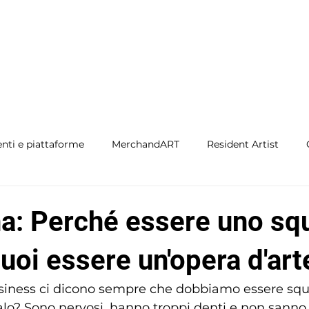
nti e piattaforme
MerchandART
Resident Artist
 Stoc
Brand: ResidentArtist
na: Perché essere uno sq
uoi essere un'opera d'art
iness ci dicono sempre che dobbiamo essere squa
lo? Sono nervosi, hanno troppi denti e non sanno