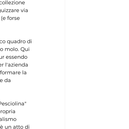
collezione 
uizzare via 
(e forse 
ico quadro di 
o molo. Qui 
pur essendo 
r l'azienda 
sformare la 
re da 
Pesciolina" 
ropria 
alismo 
è un atto di 