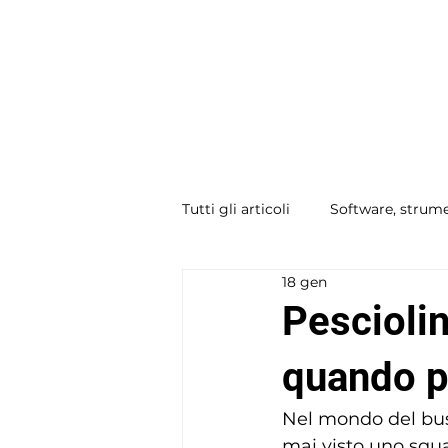
RESIDENT
ARTIST
Tutti gli articoli
Software, strume
18 gen
Disponibile: Print on Demand &
Pescioli
quando p
Nel mondo del bus
mai visto uno squa