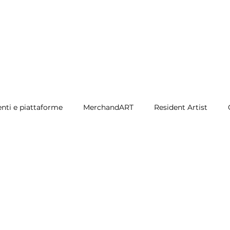
nti e piattaforme
MerchandART
Resident Artist
 Stoc
Brand: ResidentArtist
®
© 2025 - RESIDENT ARTIST -
Marchio registrato
Brand: Luca Martignani - Progetto: CHOESIONE srl
P.IVA 03751851209
Privacy Policy
-
Cookie Policy