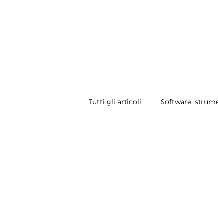
RESIDENT
ARTIST
Tutti gli articoli
Software, strume
Disponibile: Print on Demand &